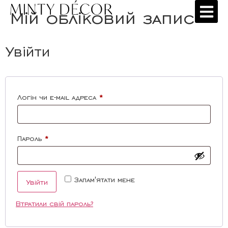
Мій обліковий запис
Увійти
Логін чи e-mail адреса
*
Пароль
*
Запам'ятати мене
Увійти
Втратили свій пароль?